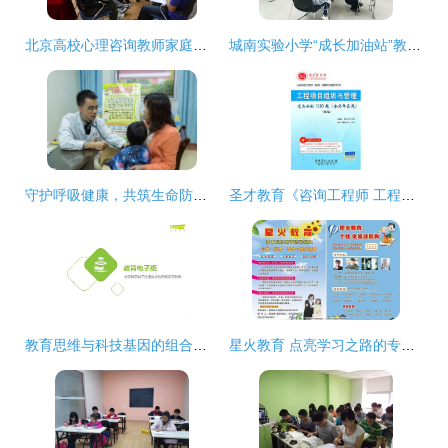
北京高校心理咨询教师家庭治疗初级培训在我校圆满举行，助力心理健康教育专业成长
城南实验小学“成长加油站”教育咨询公益活动圆满落幕，为家长赋能，为孩子引航
守护呼吸健康，共筑生命防线——我院成功举办世界肺炎日义诊咨询与健康教育活动
圣才教育《咨询工程师 工程项目组织与管理过关必做1500题（含历年真题）》深度解析与备考指南
教育思维与科技基因的组合进化 解读艾瑞咨询2024年教育智能硬件市场与用户洞察
星火教育 点亮学习之路的专业教育咨询服务