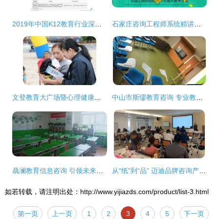
2019年中国K12教育行业深度洞察 市场格局、用户变迁与未来趋势
石家庄咨询工程师系统精讲班价格解析——以“大立教育”为例
文登教育大广场暨心理健康咨询活动，为成长赋能
中山市斯缪教育咨询 专业教育规划引领成长之路
骉澜教育信息咨询 引领未来，助力成长的专业教育顾问
从“纸”到“品” 迈迪品牌咨询产品战略管理赋能维达的实践与启示
如若转载，请注明出处：http://www.yijiazds.com/product/list-3.html
第一页
上一页
1
2
3
4
5
下一页