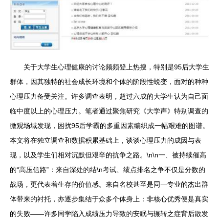
关于大学生心理健康的讨论频频登上热搜，特别是95后大学生
群体，因其独特的社会成长环境和个体的阶段性蜕变，面对的种种
心理压力备受关注。许多调查表明，超过六成的大学生认为自己面
临中度以上的心理压力。笔者通过聚焦研究《大学声》特别调查的
微观场域发现，困扰95后学霸的多重因素编织成一幅艰难的图谱。
本文将在独立调查和数据积累基础上，谈谈心理压力的成因与表
现，以及学生们相对沉默但艰辛的抗争之路。\n\n一、被持续催高
的“高压信路”：来自深处的结\n考试、绩点排名之争不仅是分数的
战场，更代表着生存的价值感。来自名校甚至是同一专业的杰出群
体带来的衬托，亦逐步集结于众多个体身上：非核心优秀便是真实
的失败——许多同学陷入成绩压力导致的安眠与辗转之症背后散发